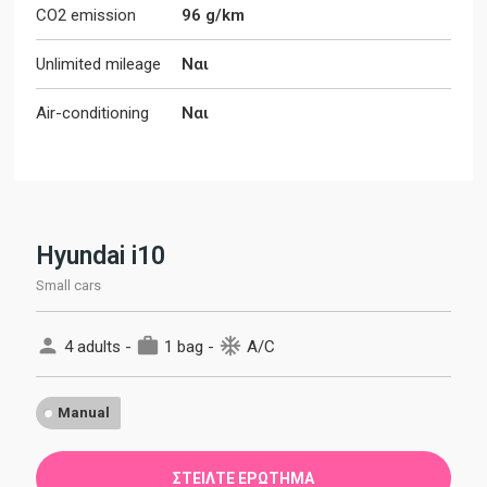
CO2 emission
96 g/km
Unlimited mileage
Ναι
Air-conditioning
Ναι
Hyundai i10
Small cars
person
work
ac_unit
4 adults -
1 bag -
A/C
Manual
ΣΤΕΊΛΤΕ ΕΡΏΤΗΜΑ