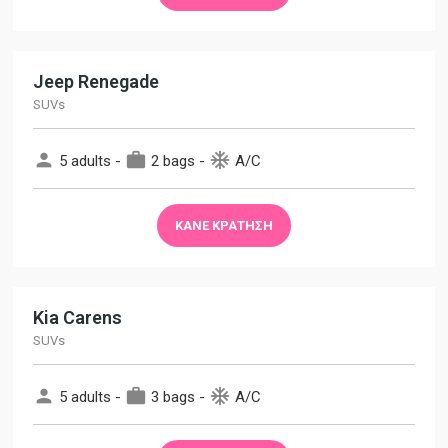
Jeep Renegade
SUVs
person
work
ac_unit
5 adults -
2 bags -
A/C
ΚΆΝΕ ΚΡΆΤΗΣΗ
Kia Carens
SUVs
person
work
ac_unit
5 adults -
3 bags -
A/C