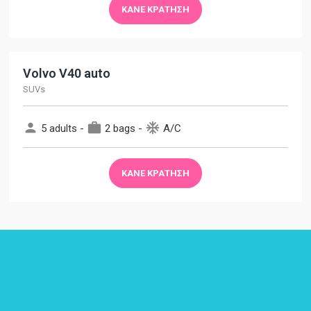
ΚΆΝΕ ΚΡΆΤΗΣΗ
Volvo V40 auto
SUVs
person
work
ac_unit
5 adults -
2 bags -
A/C
ΚΆΝΕ ΚΡΆΤΗΣΗ